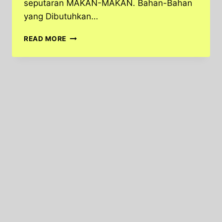
seputaran MAKAN-MAKAN. Bahan-Bahan
yang Dibutuhkan…
RESEP
READ MORE
PRAKTIS
KUE
NANAS
RUMAHAN,
MANIS
DAN
LUMER
DI
MULUT