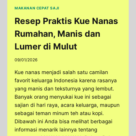
MAKANAN CEPAT SAJI
Resep Praktis Kue Nanas
Rumahan, Manis dan
Lumer di Mulut
09/01/2026
Kue nanas menjadi salah satu camilan
favorit keluarga Indonesia karena rasanya
yang manis dan teksturnya yang lembut.
Banyak orang menyukai kue ini sebagai
sajian di hari raya, acara keluarga, maupun
sebagai teman minum teh atau kopi.
Dibawah ini Anda bisa melihat berbagai
informasi menarik lainnya tentang