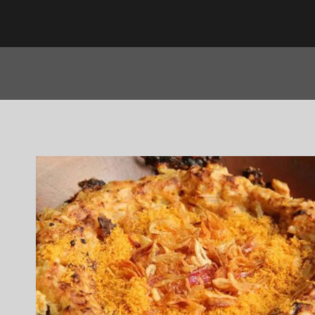
Skip
to
content