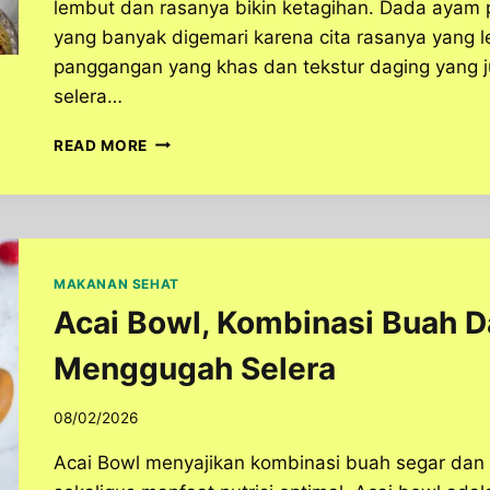
lembut dan rasanya bikin ketagihan. Dada ayam
yang banyak digemari karena cita rasanya yang 
panggangan yang khas dan tekstur daging yang 
selera…
WANGI
READ MORE
PANGGANGNYA
BIKIN
LAPAR!
DADA
AYAM
JUICY
MAKANAN SEHAT
INI
Acai Bowl, Kombinasi Buah 
BIKIN
AIR
Menggugah Selera
LIUR
NETES
08/02/2026
Acai Bowl menyajikan kombinasi buah segar dan 