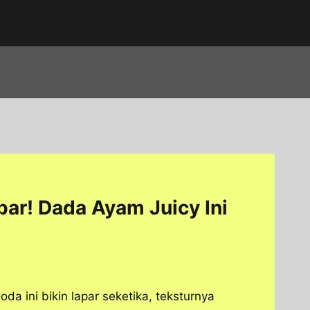
ar! Dada Ayam Juicy Ini
 ini bikin lapar seketika, teksturnya