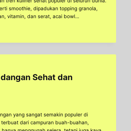
h tren kuliner sehat populer di seluruh dunia.
erti smoothie, dipadukan topping granola,
an, vitamin, dan serat, acai bowl…
idangan Sehat dan
angan yang sangat semakin populer di
 terbuat dari campuran buah-buahan,
k hanya menggugah selera, tetapi juga kaya