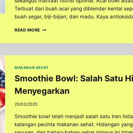
sekaligus manfaat nutrisi optimal. Acai bowl adala
Terbuat dari buah acai yang diblender kental sep
buah segar, biji-bijian, dan madu. Kaya antioksid
ACAI
READ MORE
BOWL,
KOMBINASI
BUAH
DAN
TOPPING
SEHAT
MAKANAN SEHAT
YANG
Smoothie Bowl: Salah Satu H
MENGGUGAH
SELERA
Menyegarkan
25/03/2025
Smoothie bowl telah menjadi salah satu tren hid
kalangan pecinta makanan sehat. Hidangan yang
sayuran, dan bahan-bahan sehat lainnya ini tida