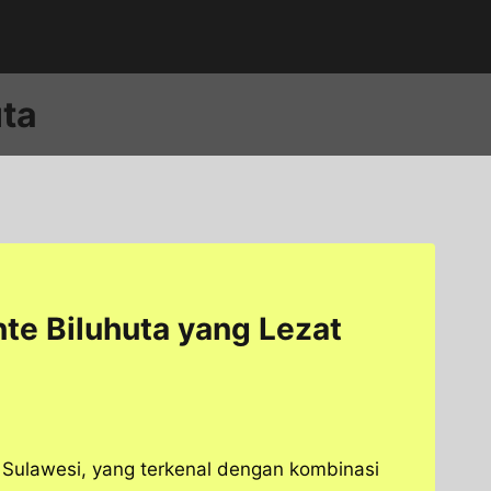
ta
e Biluhuta yang Lezat
, Sulawesi, yang terkenal dengan kombinasi