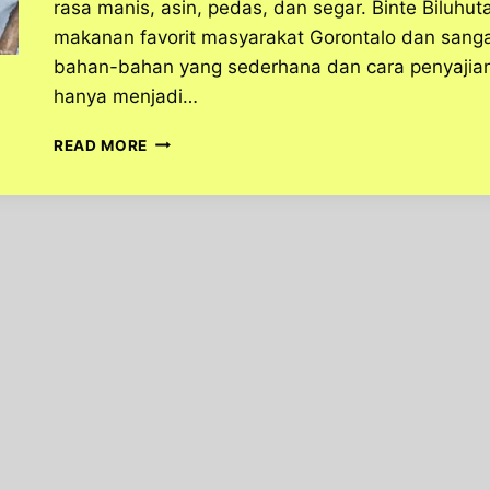
rasa manis, asin, pedas, dan segar. Binte Biluhu
makanan favorit masyarakat Gorontalo dan sanga
bahan-bahan yang sederhana dan cara penyajian y
hanya menjadi…
LANGKAH
READ MORE
MUDAH
MEMBUAT
BINTE
BILUHUTA
YANG
LEZAT
DAN
SEGAR