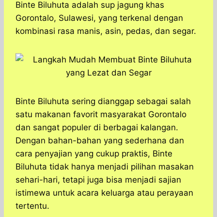
a
c
s
l
y
n
Binte Biluhuta adalah sup jagung khas
t
e
s
e
p
e
Gorontalo, Sulawesi, yang terkenal dengan
s
b
e
g
e
kombinasi rasa manis, asin, pedas, dan segar.
A
o
n
r
p
o
g
a
p
k
e
m
r
Binte Biluhuta sering dianggap sebagai salah
satu makanan favorit masyarakat Gorontalo
dan sangat populer di berbagai kalangan.
Dengan bahan-bahan yang sederhana dan
cara penyajian yang cukup praktis, Binte
Biluhuta tidak hanya menjadi pilihan masakan
sehari-hari, tetapi juga bisa menjadi sajian
istimewa untuk acara keluarga atau perayaan
tertentu.