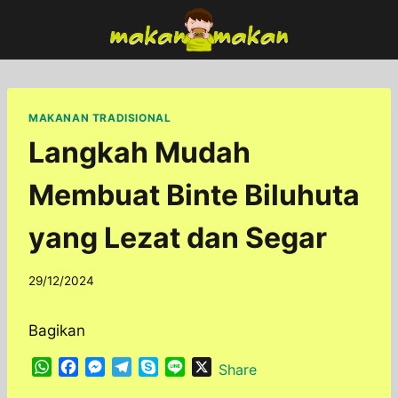
Skip
to
content
MAKANAN TRADISIONAL
Langkah Mudah
Membuat Binte Biluhuta
yang Lezat dan Segar
By
29/12/2024
adminfoodfun
Bagikan
W
F
M
T
S
L
X
Share
h
a
e
e
k
i