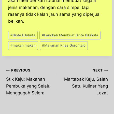
akan memberikan toturial membuat segala
jenis makanan, dengan cara simpel tapi
rasanya tidak kalah jauh sama yang diperjual
belikan.
Post
#
Binte Biluhuta
#
Langkah Membuat Binte Biluhuta
Tags:
#
makan makan
#
Makanan Khas Gorontalo
Post
PREVIOUS
NEXT
Stik Keju: Makanan
Martabak Keju, Salah
navigation
Pembuka yang Selalu
Satu Kuliner Yang
Menggugah Selera
Lezat