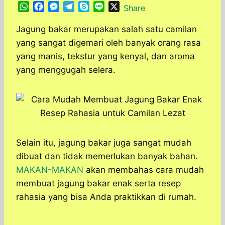
W
F
M
T
S
L
X
Share
h
a
e
e
k
i
a
c
s
l
y
n
Jagung bakar merupakan salah satu camilan
t
e
s
e
p
e
yang sangat digemari oleh banyak orang rasa
s
b
e
g
e
yang manis, tekstur yang kenyal, dan aroma
A
o
n
r
yang menggugah selera.
p
o
g
a
p
k
e
m
r
Selain itu, jagung bakar juga sangat mudah
dibuat dan tidak memerlukan banyak bahan.
MAKAN-MAKAN
akan membahas cara mudah
membuat jagung bakar enak serta resep
rahasia yang bisa Anda praktikkan di rumah.