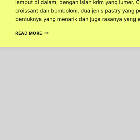
lembut di dalam, dengan isian krim yang lumer.
croissant dan bomboloni, dua jenis pastry yang p
bentuknya yang menarik dan juga rasanya yang
CROMBOLONI
READ MORE
MAKANAN
MANIS
VIRAL
DAN
JADI
TREN
MEDIA
SOSIAL