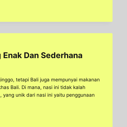
g Enak Dan Sederhana
 jinggo, tetapi Bali juga mempunyai makanan
as Bali. Di mana, nasi ini tidak kalah
, yang unik dari nasi ini yaitu penggunaan