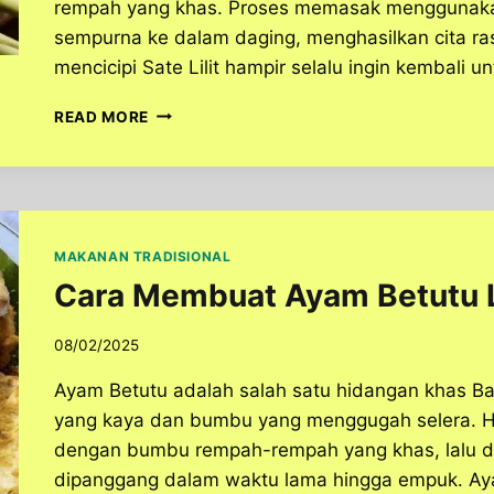
rempah yang khas. Proses memasak menggunak
sempurna ke dalam daging, menghasilkan cita ras
mencicipi Sate Lilit hampir selalu ingin kembali 
RAHASIA
READ MORE
KELEZATAN
SATE
LILIT
YANG
WAJIB
DICOBA
MAKANAN TRADISIONAL
SEKARANG
Cara Membuat Ayam Betutu Le
08/02/2025
Ayam Betutu adalah salah satu hidangan khas Bal
yang kaya dan bumbu yang menggugah selera. H
dengan bumbu rempah-rempah yang khas, lalu d
dipanggang dalam waktu lama hingga empuk. Aya