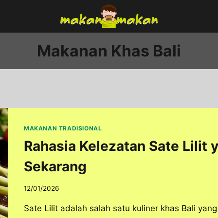
Makanan Khas Bali
MAKANAN TRADISIONAL
Rahasia Kelezatan Sate Lilit
Sekarang
12/01/2026
Sate Lilit adalah salah satu kuliner khas Bali ya