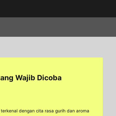
 yang Wajib Dicoba
ng terkenal dengan cita rasa gurih dan aroma