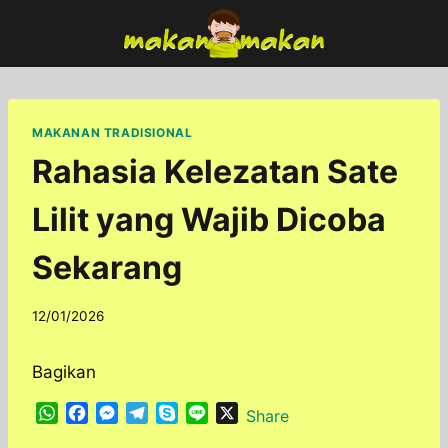
Skip
to
content
MAKANAN TRADISIONAL
Rahasia Kelezatan Sate
Lilit yang Wajib Dicoba
Sekarang
By
12/01/2026
adminfoodfun
Bagikan
W
F
M
T
S
L
X
Share
h
a
e
e
k
i