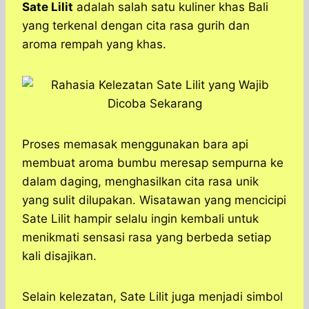
a
c
s
l
y
n
Sate Lilit
adalah salah satu kuliner khas Bali
t
e
s
e
p
e
yang terkenal dengan cita rasa gurih dan
s
b
e
g
e
aroma rempah yang khas.
A
o
n
r
p
o
g
a
p
k
e
m
r
Proses memasak menggunakan bara api
membuat aroma bumbu meresap sempurna ke
dalam daging, menghasilkan cita rasa unik
yang sulit dilupakan. Wisatawan yang mencicipi
Sate Lilit hampir selalu ingin kembali untuk
menikmati sensasi rasa yang berbeda setiap
kali disajikan.
Selain kelezatan, Sate Lilit juga menjadi simbol