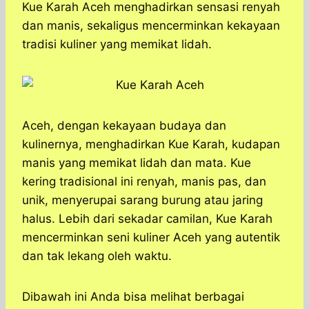
a
c
s
l
y
n
Kue Karah Aceh menghadirkan sensasi renyah
t
e
s
e
p
e
dan manis, sekaligus mencerminkan kekayaan
s
b
e
g
e
tradisi kuliner yang memikat lidah.
A
o
n
r
p
o
g
a
p
k
e
m
r
Aceh, dengan kekayaan budaya dan
kulinernya, menghadirkan Kue Karah, kudapan
manis yang memikat lidah dan mata. Kue
kering tradisional ini renyah, manis pas, dan
unik, menyerupai sarang burung atau jaring
halus. Lebih dari sekadar camilan, Kue Karah
mencerminkan seni kuliner Aceh yang autentik
dan tak lekang oleh waktu.
Dibawah ini Anda bisa melihat berbagai