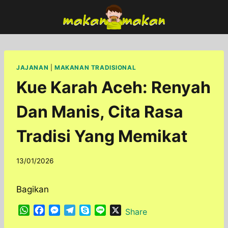
Skip
to
content
JAJANAN
|
MAKANAN TRADISIONAL
Kue Karah Aceh: Renyah
Dan Manis, Cita Rasa
Tradisi Yang Memikat
By
13/01/2026
adminfoodfun
Bagikan
W
F
M
T
S
L
X
Share
h
a
e
e
k
i