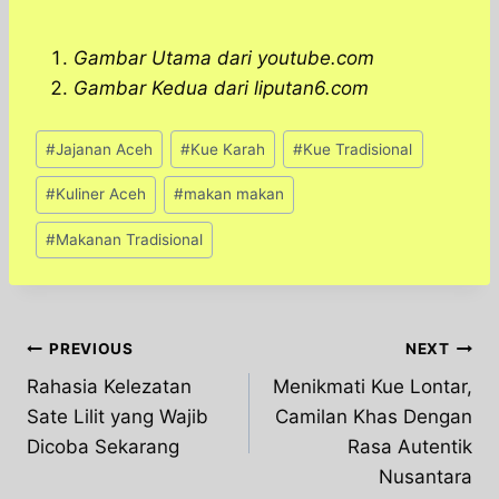
Gambar Utama dari youtube.com
Gambar Kedua dari liputan6.com
Post
#
Jajanan Aceh
#
Kue Karah
#
Kue Tradisional
Tags:
#
Kuliner Aceh
#
makan makan
#
Makanan Tradisional
Post
PREVIOUS
NEXT
Rahasia Kelezatan
Menikmati Kue Lontar,
navigation
Sate Lilit yang Wajib
Camilan Khas Dengan
Dicoba Sekarang
Rasa Autentik
Nusantara