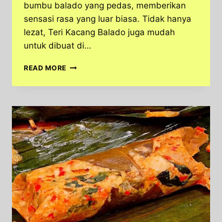
bumbu balado yang pedas, memberikan
sensasi rasa yang luar biasa. Tidak hanya
lezat, Teri Kacang Balado juga mudah
untuk dibuat di…
BAHAN-
READ MORE
BAHAN
DAN
CARA
MEMBUAT
TERI
KACANG
BALADO,
MAKANAN
DI
INDONESIA