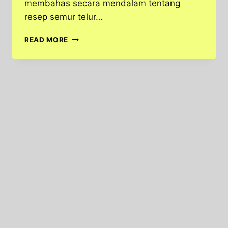
membahas secara mendalam tentang
resep semur telur…
RESEP
READ MORE
SEMUR
TELUR
PUYUH
CAMPUR
TAHU,
COCOK
UNTUK
MAKANAN
SAHUR