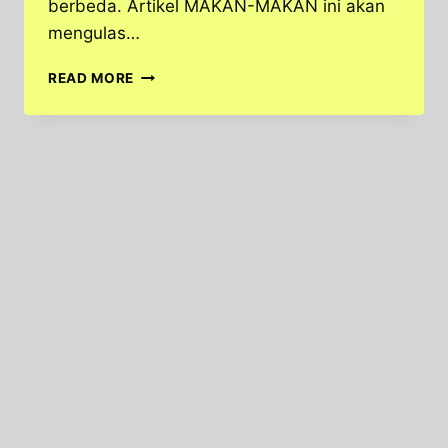
berbeda. Artikel MAKAN-MAKAN ini akan
mengulas…
WAFFLE
READ MORE
CHICKEN:
SALAH
SATU
MAKANAN
CEPAT
SAJI
YANG
UNIK
DAN
POPULER