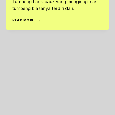
Tumpeng Lauk-pauk yang mengiringi nasi
tumpeng biasanya terdiri dari…
NASI
READ MORE
TUMPENG
–
MAKANAN
KHAS
INDONESIA
DENGAN
SEJUTA
MANFAAT