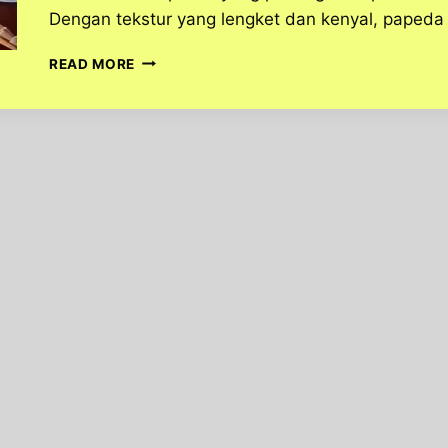
Dengan tekstur yang lengket dan kenyal, papeda 
MAKANAN
READ MORE
KHAS
PAPUA:
KEUNIKAN
DAN
KELEZATAN
PAPEDA