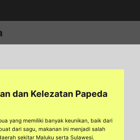
a
an dan Kelezatan Papeda
ua yang memiliki banyak keunikan, baik dari
uat dari sagu, makanan ini menjadi salah
aerah sekitar Maluku serta Sulawesi.