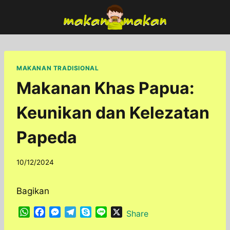
Skip
to
content
MAKANAN TRADISIONAL
Makanan Khas Papua:
Keunikan dan Kelezatan
Papeda
By
10/12/2024
adminfoodfun
Bagikan
W
F
M
T
S
L
X
Share
h
a
e
e
k
i