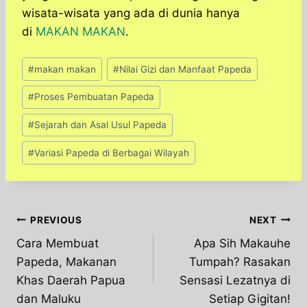
wisata-wisata yang ada di dunia hanya
di
MAKAN MAKAN
.
Post
#
makan makan
#
Nilai Gizi dan Manfaat Papeda
Tags:
#
Proses Pembuatan Papeda
#
Sejarah dan Asal Usul Papeda
#
Variasi Papeda di Berbagai Wilayah
Post
PREVIOUS
NEXT
Cara Membuat
Apa Sih Makauhe
navigation
Papeda, Makanan
Tumpah? Rasakan
Khas Daerah Papua
Sensasi Lezatnya di
dan Maluku
Setiap Gigitan!