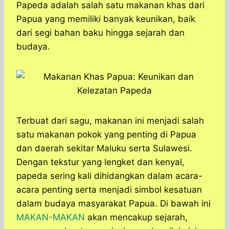
a
c
s
l
y
n
Papeda adalah salah satu makanan khas dari
t
e
s
e
p
e
Papua yang memiliki banyak keunikan, baik
s
b
e
g
e
dari segi bahan baku hingga sejarah dan
A
o
n
r
budaya.
p
o
g
a
p
k
e
m
r
Terbuat dari sagu, makanan ini menjadi salah
satu makanan pokok yang penting di Papua
dan daerah sekitar Maluku serta Sulawesi.
Dengan tekstur yang lengket dan kenyal,
papeda sering kali dihidangkan dalam acara-
acara penting serta menjadi simbol kesatuan
dalam budaya masyarakat Papua. Di bawah ini
MAKAN-MAKAN
akan mencakup sejarah,