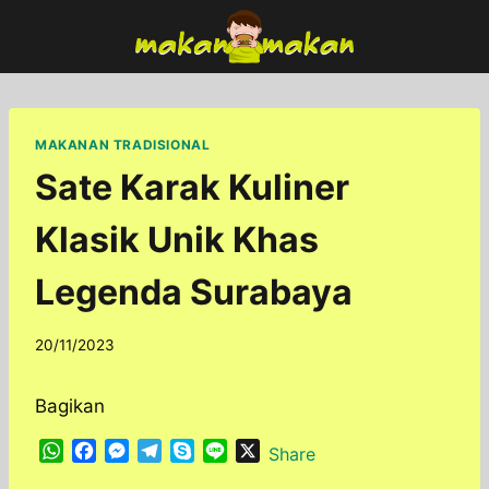
Skip
to
content
MAKANAN TRADISIONAL
Sate Karak Kuliner
Klasik Unik Khas
Legenda Surabaya
By
20/11/2023
adminfoodfun
Bagikan
W
F
M
T
S
L
X
Share
h
a
e
e
k
i