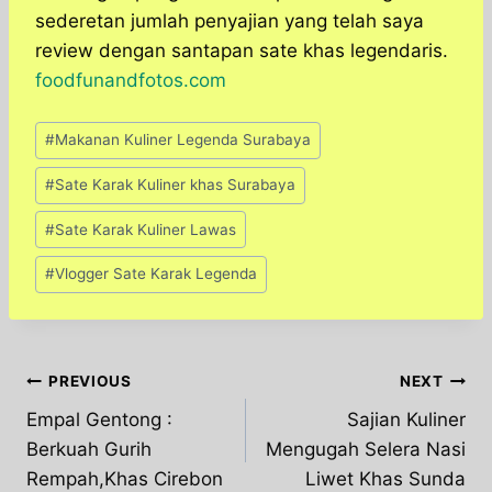
sederetan jumlah penyajian yang telah saya
review dengan santapan sate khas legendaris.
foodfunandfotos.com
Post
#
Makanan Kuliner Legenda Surabaya
Tags:
#
Sate Karak Kuliner khas Surabaya
#
Sate Karak Kuliner Lawas
#
Vlogger Sate Karak Legenda
Post
PREVIOUS
NEXT
Empal Gentong :
Sajian Kuliner
navigation
Berkuah Gurih
Mengugah Selera Nasi
Rempah,Khas Cirebon
Liwet Khas Sunda