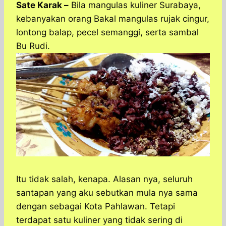
a
c
s
l
y
n
Sate Karak –
Bila mangulas kuliner Surabaya,
t
e
s
e
p
e
kebanyakan orang Bakal mangulas rujak cingur,
s
b
e
g
e
lontong balap, pecel semanggi, serta sambal
A
o
n
r
Bu Rudi.
p
o
g
a
p
k
e
m
r
Itu tidak salah, kenapa. Alasan nya, seluruh
santapan yang aku sebutkan mula nya sama
dengan sebagai Kota Pahlawan. Tetapi
terdapat satu kuliner yang tidak sering di