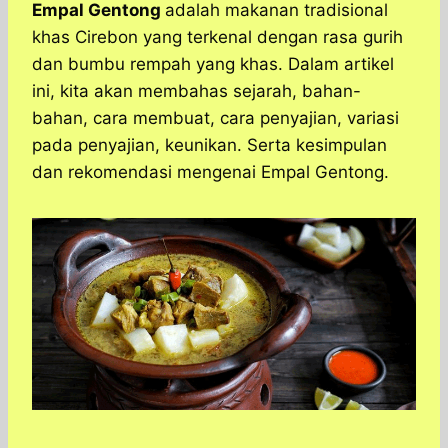
a
c
s
l
y
n
Empal Gentong
adalah makanan tradisional
t
e
s
e
p
e
khas Cirebon yang terkenal dengan rasa gurih
s
b
e
g
e
dan bumbu rempah yang khas. Dalam artikel
A
o
n
r
ini, kita akan membahas sejarah, bahan-
p
o
g
a
bahan, cara membuat, cara penyajian, variasi
p
k
e
m
r
pada penyajian, keunikan. Serta kesimpulan
dan rekomendasi mengenai Empal Gentong.