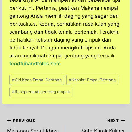
sebaiknya Anda memperhatikan beberapa tips
berikut ini. Pertama, pastikan Makanan empal
gentong Anda memilih daging yang segar dan
berkualitas. Kedua, perhatikan rasa kuah yang
seimbang dan tidak terlalu berlemak. Terakhir,
perhatikan tekstur daging yang empuk dan
tidak kenyal. Dengan mengikuti tips ini, Anda
akan menikmati empal gentong yang terbaik
foodfunandfotos.com
Post
#
Ciri Khas Empal Gentong
#
Khasiat Empal Gentong
Tags:
#
Resep empal gentong empuk
Post
PREVIOUS
NEXT
Makanan Seruit Khas
Sate Karak Kuliner