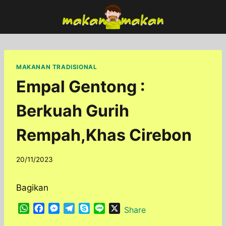
Skip
to
content
MAKANAN TRADISIONAL
Empal Gentong :
Berkuah Gurih
Rempah,Khas Cirebon
By
20/11/2023
adminfoodfun
Bagikan
W
F
M
T
S
L
X
Share
h
a
e
e
k
i