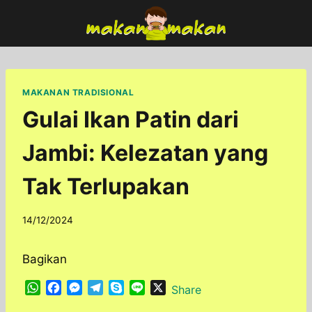
Skip
to
content
MAKANAN TRADISIONAL
Gulai Ikan Patin dari
Jambi: Kelezatan yang
Tak Terlupakan
By
14/12/2024
adminfoodfun
Bagikan
W
F
M
T
S
L
X
Share
h
a
e
e
k
i