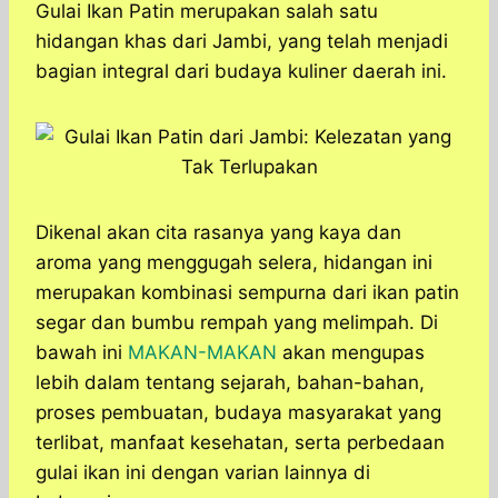
a
c
s
l
y
n
Gulai Ikan Patin merupakan salah satu
t
e
s
e
p
e
hidangan khas dari Jambi, yang telah menjadi
s
b
e
g
e
bagian integral dari budaya kuliner daerah ini.
A
o
n
r
p
o
g
a
p
k
e
m
r
Dikenal akan cita rasanya yang kaya dan
aroma yang menggugah selera, hidangan ini
merupakan kombinasi sempurna dari ikan patin
segar dan bumbu rempah yang melimpah. Di
bawah ini
MAKAN-MAKAN
akan mengupas
lebih dalam tentang sejarah, bahan-bahan,
proses pembuatan, budaya masyarakat yang
terlibat, manfaat kesehatan, serta perbedaan
gulai ikan ini dengan varian lainnya di