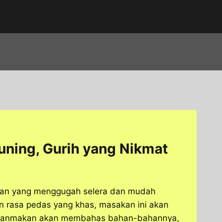
ning, Gurih yang Nikmat
gan yang menggugah selera dan mudah
 rasa pedas yang khas, masakan ini akan
makanmakan akan membahas bahan-bahannya,