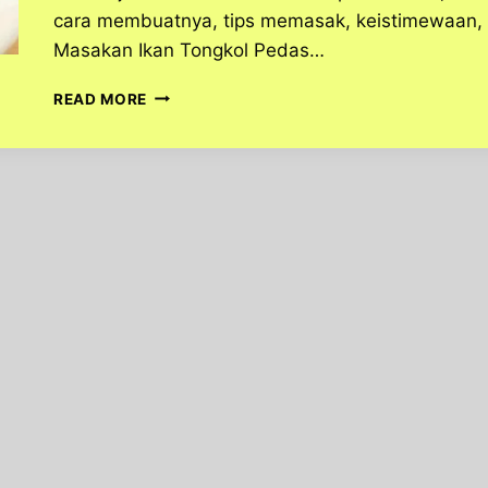
cara membuatnya, tips memasak, keistimewaan, nil
Masakan Ikan Tongkol Pedas…
IKAN
READ MORE
TONGKOL
PEDAS
BUMBU
KUNING,
GURIH
YANG
NIKMAT