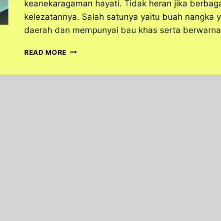
keanekaragaman hayati. Tidak heran jika berbag
kelezatannya. Salah satunya yaitu buah nangka 
daerah dan mempunyai bau khas serta berwarna 
RESEP
READ MORE
KUE
NANGKA
YANG
PRAKTIS
DAN
NIKMAT
ALA
RUMAHAN