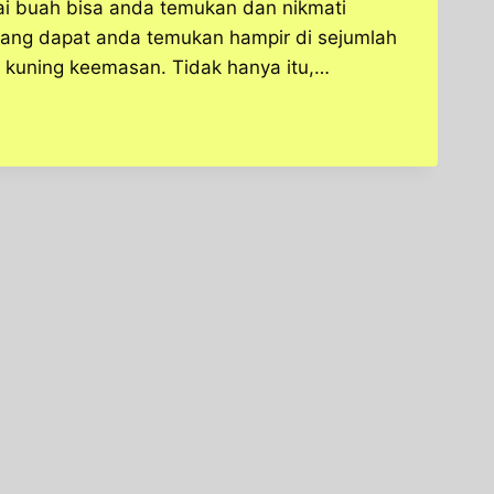
ai buah bisa anda temukan dan nikmati
yang dapat anda temukan hampir di sejumlah
kuning keemasan. Tidak hanya itu,…