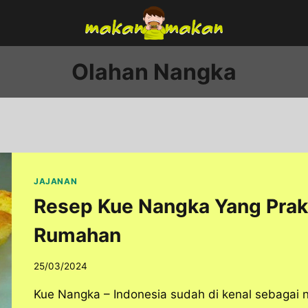
Olahan Nangka
JAJANAN
Resep Kue Nangka Yang Prak
Rumahan
25/03/2024
Kue Nangka – Indonesia sudah di kenal sebagai n