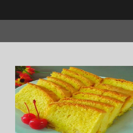
Skip
to
content