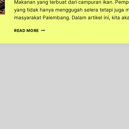
Makanan yang terbuat dari campuran ikan. Pempek
yang tidak hanya menggugah selera tetapi juga 
masyarakat Palembang. Dalam artikel ini, kita a
PEMPEK:
READ MORE
SENSASI
GURIH
DARI
PALEMBANG
YANG
MENGGODA
SELERA