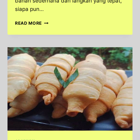
bahan sederhana dan langkah yang tepat,
siapa pun…
RAHASIA
READ MORE
CARA
MEMBUAT
PISANG
MOLEN
YANG
RENYAH
DAN
MANIS