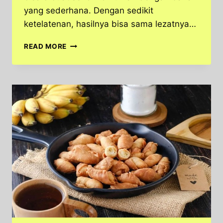
yang sederhana. Dengan sedikit
ketelatenan, hasilnya bisa sama lezatnya…
WAJIB
READ MORE
COBA!
CARA
MEMBUAT
PISANG
MOLEN
RENYAH
DAN
PRAKTIS
DI
RUMAH