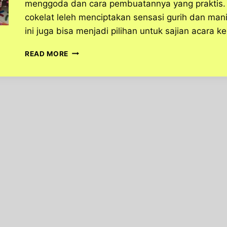
menggoda dan cara pembuatannya yang praktis.
cokelat leleh menciptakan sensasi gurih dan mani
ini juga bisa menjadi pilihan untuk sajian acara 
LEZAT
READ MORE
DAN
PRAKTIS:
RESEP
PISANG
SALUT
COKELAT
YANG
MENGGODA
SELERA