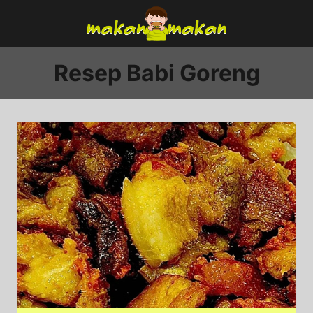
Skip
to
content
Resep Babi Goreng