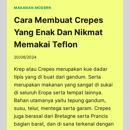
MAKANAN MODERN
Cara Membuat Crepes
Yang Enak Dan Nikmat
Memakai Teflon
20/06/2024
Krep atau Crepes merupakan kue dadar
tipis yang di buat dari gandum. Serta
merupakan makanan yang sangat di sukai
di seluruh Eropa serta tempat lainnya.
Bahan utamanya yaitu tepung gandum,
susu, telur, mentega serta garam. Crepes
juga berasal dari Bretagne serta Prancis
bagian barat, dan di sana terkenal dengan