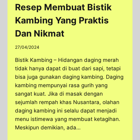
Resep Membuat Bistik
Kambing Yang Praktis
Dan Nikmat
27/04/2024
Bistik Kambing – Hidangan daging merah
tidak hanya dapat di buat dari sapi, tetapi
bisa juga gunakan daging kambing. Daging
kambing mempunyai rasa gurih yang
sangat kuat. Jika di masak dengan
sejumlah rempah khas Nusantara, olahan
daging kambing ini selalu dapat menjadi
menu istimewa yang membuat ketagihan.
Meskipun demikian, ada…