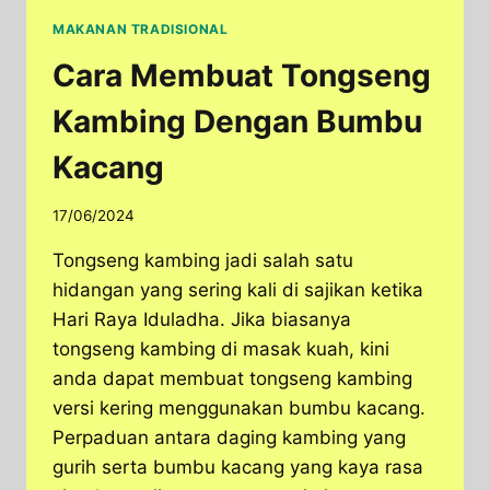
MAKANAN TRADISIONAL
Cara Membuat Tongseng
Kambing Dengan Bumbu
Kacang
17/06/2024
Tongseng kambing jadi salah satu
hidangan yang sering kali di sajikan ketika
Hari Raya Iduladha. Jika biasanya
tongseng kambing di masak kuah, kini
anda dapat membuat tongseng kambing
versi kering menggunakan bumbu kacang.
Perpaduan antara daging kambing yang
gurih serta bumbu kacang yang kaya rasa