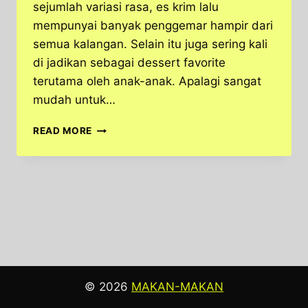
sejumlah variasi rasa, es krim lalu
mempunyai banyak penggemar hampir dari
semua kalangan. Selain itu juga sering kali
di jadikan sebagai dessert favorite
terutama oleh anak-anak. Apalagi sangat
mudah untuk…
CARA
READ MORE
MEMBUAT
ES
KRIM
DUA
RASA
YANG
SIMPLE
© 2026
MAKAN-MAKAN