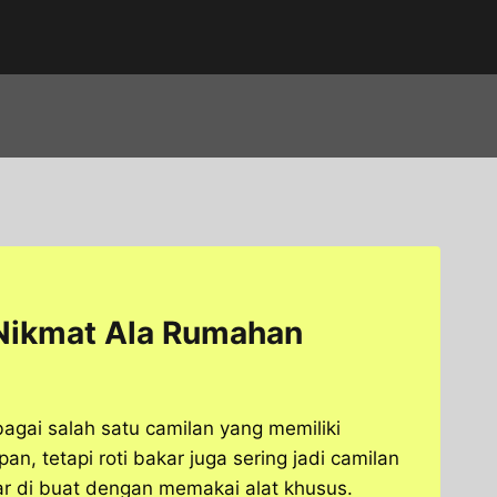
 Nikmat Ala Rumahan
bagai salah satu camilan yang memiliki
, tetapi roti bakar juga sering jadi camilan
ar di buat dengan memakai alat khusus.