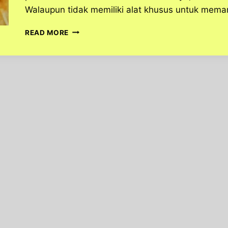
Walaupun tidak memiliki alat khusus untuk me
RESEP
READ MORE
ROTI
BAKAR
JOHN
YANG
NIKMAT
ALA
RUMAHAN