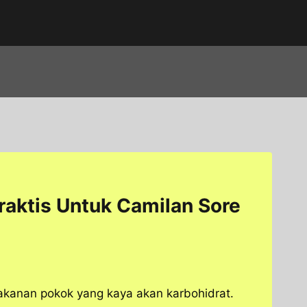
raktis Untuk Camilan Sore
akanan pokok yang kaya akan karbohidrat.