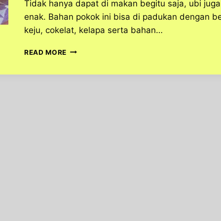
Tidak hanya dapat di makan begitu saja, ubi juga
enak. Bahan pokok ini bisa di padukan dengan be
keju, cokelat, kelapa serta bahan…
RESEP
READ MORE
SATE
DONAT
UBI
YANG
PRAKTIS
UNTUK
CAMILAN
SORE
HARI