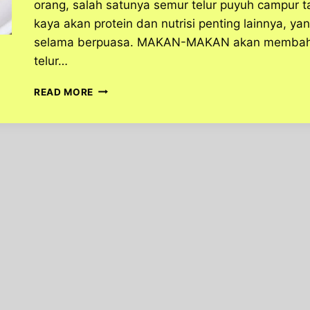
orang, salah satunya semur telur puyuh campur ta
kaya akan protein dan nutrisi penting lainnya, y
selama berpuasa. MAKAN-MAKAN akan membaha
telur…
RESEP
READ MORE
SEMUR
TELUR
PUYUH
CAMPUR
TAHU,
COCOK
UNTUK
MAKANAN
SAHUR