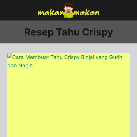
Skip
to
content
Resep Tahu Crispy