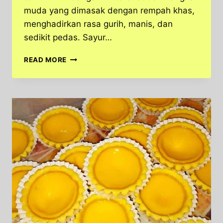
muda yang dimasak dengan rempah khas,
menghadirkan rasa gurih, manis, dan
sedikit pedas. Sayur…
RAHASIA
READ MORE
SAYUR
NANGKA!
KULINER
TRADISIONAL
INI
BIKIN
LIDAH
DAN
TUBUH
BAHAGIA