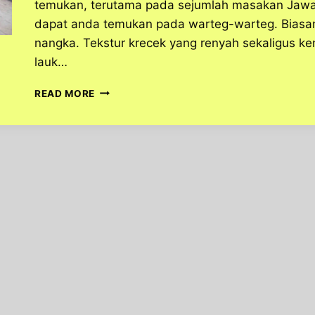
temukan, terutama pada sejumlah masakan Jawa
dapat anda temukan pada warteg-warteg. Biasa
nangka. Tekstur krecek yang renyah sekaligus ke
lauk…
CARA
READ MORE
MEMBUAT
SAMBAL
GORENG
KRECEK
YANG
SIMPLE
DAN
ENAK