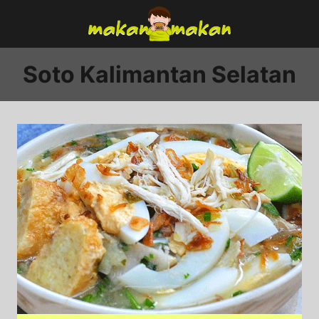
Skip
to
content
Soto Kalimantan Selatan