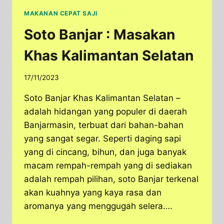
MAKANAN CEPAT SAJI
Soto Banjar : Masakan
Khas Kalimantan Selatan
17/11/2023
Soto Banjar Khas Kalimantan Selatan –
adalah hidangan yang populer di daerah
Banjarmasin, terbuat dari bahan-bahan
yang sangat segar. Seperti daging sapi
yang di cincang, bihun, dan juga banyak
macam rempah-rempah yang di sediakan
adalah rempah pilihan, soto Banjar terkenal
akan kuahnya yang kaya rasa dan
aromanya yang menggugah selera….