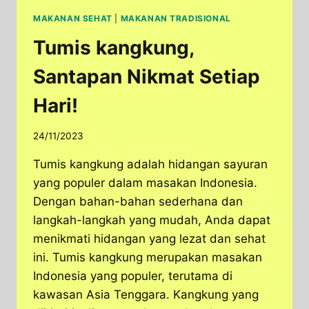
MAKANAN SEHAT
|
MAKANAN TRADISIONAL
Tumis kangkung,
Santapan Nikmat Setiap
Hari!
24/11/2023
Tumis kangkung adalah hidangan sayuran
yang populer dalam masakan Indonesia.
Dengan bahan-bahan sederhana dan
langkah-langkah yang mudah, Anda dapat
menikmati hidangan yang lezat dan sehat
ini. Tumis kangkung merupakan masakan
Indonesia yang populer, terutama di
kawasan Asia Tenggara. Kangkung yang