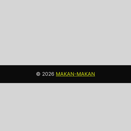
© 2026
MAKAN-MAKAN
Aksi Nyata Kasino Online Penuhi Kebutuhan Industri
Pangan Masyarakat
Teknologi Formulasi Kasino Online
Menjadi Percakapan Hangat Dikalangan Publik
Cara
Meredam Resiko Kegagalan Kasino Online
Menggunakan Trik Sederhana
Prediksi Pergerakan
Arus Kasino Online di Pasar Indonesia Menjelang Q4