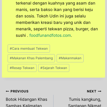
terkenal dengan kuahnya yang asam dan
manis, serta bakso ikan yang berisi keju
dan sosis. Tokoh Udin ini juga selalu
memberikan kreasi baru yang unik dan
menarik, seperti tekwan pizza, burger, dan
sushi .
foodfunandfotos.com
.
Post
#
Cara membuat Tekwan
Tags:
#
Makanan Khas Palembang
#
Makanmakan
#
Resep Tekwan
#
Sejarah Tekwan
Post
PREVIOUS
NEXT
Botok Hidangan Khas
Tumis kangkung,
navigation
Sambas Kalimatan
Santapan Nikmat