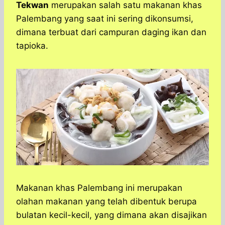
a
c
s
l
y
n
Tekwan
merupakan salah satu makanan khas
t
e
s
e
p
e
Palembang yang saat ini sering dikonsumsi,
s
b
e
g
e
dimana terbuat dari campuran daging ikan dan
A
o
n
r
tapioka.
p
o
g
a
p
k
e
m
r
Makanan khas Palembang ini merupakan
olahan makanan yang telah dibentuk berupa
bulatan kecil-kecil, yang dimana akan disajikan