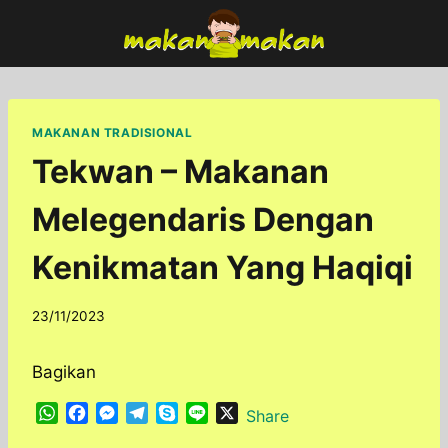
Skip
to
content
MAKANAN TRADISIONAL
Tekwan – Makanan
Melegendaris Dengan
Kenikmatan Yang Haqiqi
By
23/11/2023
adminfoodfun
Bagikan
W
F
M
T
S
L
X
Share
h
a
e
e
k
i