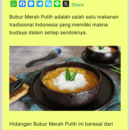
W
F
M
T
S
L
X
Share
h
a
e
e
k
i
a
c
s
l
y
n
Bubur Merah Putih adalah salah satu makanan
t
e
s
e
p
e
tradisional Indonesia yang memiliki makna
s
b
e
g
e
budaya dalam setiap sendoknya.
A
o
n
r
p
o
g
a
p
k
e
m
r
Hidangan Bubur Merah Putih ini berasal dari