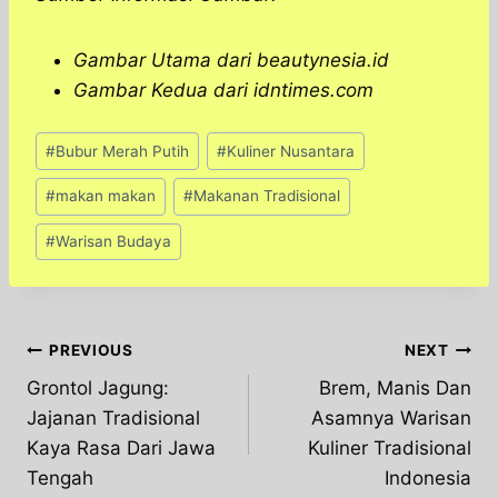
Gambar Utama dari beautynesia.id
Gambar Kedua dari idntimes.com
Post
#
Bubur Merah Putih
#
Kuliner Nusantara
Tags:
#
makan makan
#
Makanan Tradisional
#
Warisan Budaya
Post
PREVIOUS
NEXT
Grontol Jagung:
Brem, Manis Dan
navigation
Jajanan Tradisional
Asamnya Warisan
Kaya Rasa Dari Jawa
Kuliner Tradisional
Tengah
Indonesia