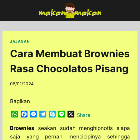
Skip
to
content
JAJANAN
Cara Membuat Brownies
Rasa Chocolatos Pisang
By
08/01/2024
adminfoodfun
Bagikan
W
F
M
T
S
L
X
Share
h
a
e
e
k
i
a
c
s
l
y
n
Brownies
seakan sudah menghipnotis siapa
t
e
s
e
p
e
saja yang pernah mencicipinya sehingga