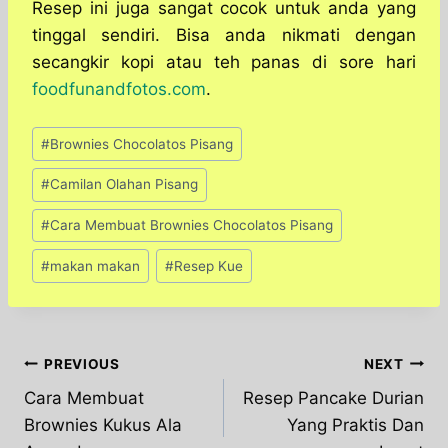
Resep ini juga sangat cocok untuk anda yang
tinggal sendiri. Bisa anda nikmati dengan
secangkir kopi atau teh panas di sore hari
foodfunandfotos.com
.
Post
#
Brownies Chocolatos Pisang
Tags:
#
Camilan Olahan Pisang
#
Cara Membuat Brownies Chocolatos Pisang
#
makan makan
#
Resep Kue
Post
PREVIOUS
NEXT
Cara Membuat
Resep Pancake Durian
navigation
Brownies Kukus Ala
Yang Praktis Dan