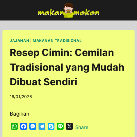
Skip
to
content
JAJANAN
|
MAKANAN TRADISIONAL
Resep Cimin: Cemilan
Tradisional yang Mudah
Dibuat Sendiri
By
16/01/2026
adminfoodfun
Bagikan
W
F
M
T
S
L
X
Share
h
a
e
e
k
i