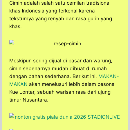
a
c
s
l
y
n
Cimin adalah salah satu cemilan tradisional
t
e
s
e
p
e
khas Indonesia yang terkenal karena
s
b
e
g
e
teksturnya yang renyah dan rasa gurih yang
A
o
n
r
khas.
p
o
g
a
p
k
e
m
r
Meskipun sering dijual di pasar dan warung,
cimin sebenarnya mudah dibuat di rumah
dengan bahan sederhana. Berikut ini,
MAKAN-
MAKAN
akan menelusuri lebih dalam pesona
Kue Lontar, sebuah warisan rasa dari ujung
timur Nusantara.