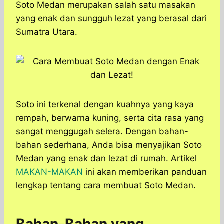
a
c
s
l
y
n
Soto Medan merupakan salah satu masakan
t
e
s
e
p
e
yang enak dan sungguh lezat yang berasal dari
s
b
e
g
e
Sumatra Utara.
A
o
n
r
p
o
g
a
p
k
e
m
r
Soto ini terkenal dengan kuahnya yang kaya
rempah, berwarna kuning, serta cita rasa yang
sangat menggugah selera. Dengan bahan-
bahan sederhana, Anda bisa menyajikan Soto
Medan yang enak dan lezat di rumah. Artikel
MAKAN-MAKAN
ini akan memberikan panduan
lengkap tentang cara membuat Soto Medan.