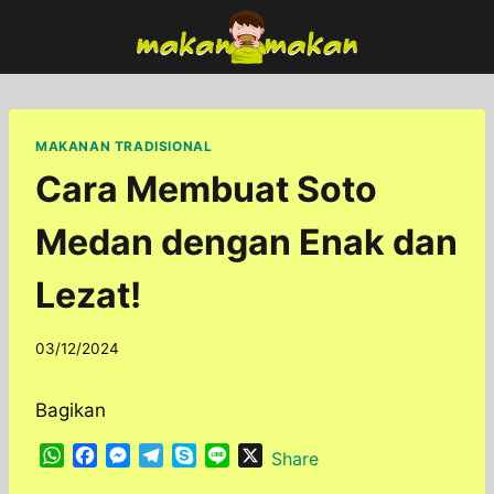
Skip
to
content
MAKANAN TRADISIONAL
Cara Membuat Soto
Medan dengan Enak dan
Lezat!
By
03/12/2024
adminfoodfun
Bagikan
W
F
M
T
S
L
X
Share
h
a
e
e
k
i