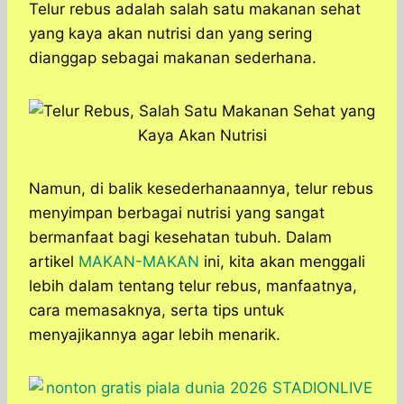
a
c
s
l
y
n
Telur rebus adalah salah satu makanan sehat
t
e
s
e
p
e
yang kaya akan nutrisi dan yang sering
s
b
e
g
e
dianggap sebagai makanan sederhana.
A
o
n
r
p
o
g
a
p
k
e
m
r
Namun, di balik kesederhanaannya, telur rebus
menyimpan berbagai nutrisi yang sangat
bermanfaat bagi kesehatan tubuh. Dalam
artikel
MAKAN-MAKAN
ini, kita akan menggali
lebih dalam tentang telur rebus, manfaatnya,
cara memasaknya, serta tips untuk
menyajikannya agar lebih menarik.