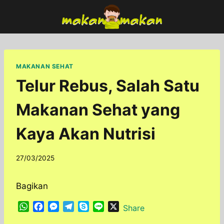
Skip
to
content
MAKANAN SEHAT
Telur Rebus, Salah Satu
Makanan Sehat yang
Kaya Akan Nutrisi
By
27/03/2025
adminfoodfun
Bagikan
W
F
M
T
S
L
X
Share
h
a
e
e
k
i