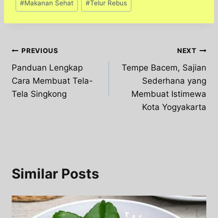
#
Makanan Sehat
#
Telur Rebus
Post
PREVIOUS
NEXT
Panduan Lengkap
Tempe Bacem, Sajian
navigation
Cara Membuat Tela-
Sederhana yang
Tela Singkong
Membuat Istimewa
Kota Yogyakarta
Similar Posts