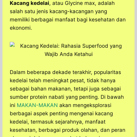
a
c
s
l
y
n
Kacang kedelai
, atau Glycine max, adalah
t
e
s
e
p
e
salah satu jenis kacang-kacangan yang
s
b
e
g
e
memiliki berbagai manfaat bagi kesehatan dan
A
o
n
r
ekonomi.
p
o
g
a
p
k
e
m
r
Dalam beberapa dekade terakhir, popularitas
kedelai telah meningkat pesat, tidak hanya
sebagai bahan makanan, tetapi juga sebagai
sumber protein nabati yang penting. Di bawah
ini
MAKAN-MAKAN
akan mengeksplorasi
berbagai aspek penting mengenai kacang
kedelai, termasuk sejarahnya, manfaat
kesehatan, berbagai produk olahan, dan peran