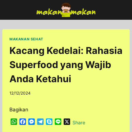
Skip
to
content
MAKANAN SEHAT
Kacang Kedelai: Rahasia
Superfood yang Wajib
Anda Ketahui
By
12/12/2024
adminfoodfun
Bagikan
W
F
M
T
S
L
X
Share
h
a
e
e
k
i