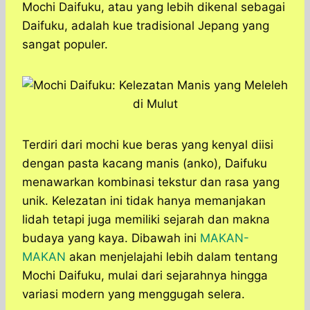
a
c
s
l
y
n
Mochi Daifuku, atau yang lebih dikenal sebagai
t
e
s
e
p
e
Daifuku, adalah kue tradisional Jepang yang
s
b
e
g
e
sangat populer.
A
o
n
r
p
o
g
a
p
k
e
m
r
Terdiri dari mochi kue beras yang kenyal diisi
dengan pasta kacang manis (anko), Daifuku
menawarkan kombinasi tekstur dan rasa yang
unik. Kelezatan ini tidak hanya memanjakan
lidah tetapi juga memiliki sejarah dan makna
budaya yang kaya. Dibawah ini
MAKAN-
MAKAN
akan menjelajahi lebih dalam tentang
Mochi Daifuku, mulai dari sejarahnya hingga
variasi modern yang menggugah selera.