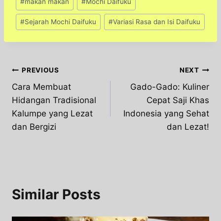
#
makan makan
#
Mochi Daifuku
#
Sejarah Mochi Daifuku
#
Variasi Rasa dan Isi Daifuku
Post
PREVIOUS
NEXT
Cara Membuat
Gado-Gado: Kuliner
navigation
Hidangan Tradisional
Cepat Saji Khas
Kalumpe yang Lezat
Indonesia yang Sehat
dan Bergizi
dan Lezat!
Similar Posts