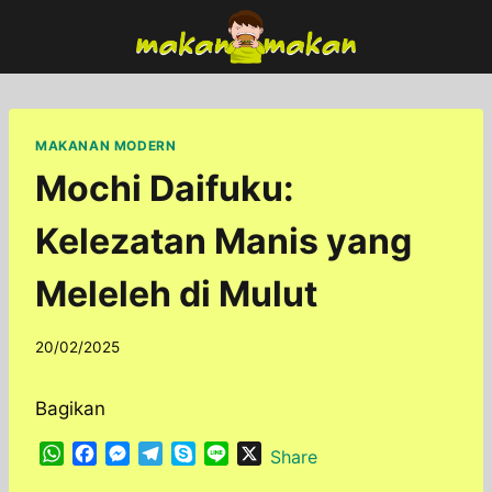
Skip
to
content
MAKANAN MODERN
Mochi Daifuku:
Kelezatan Manis yang
Meleleh di Mulut
By
20/02/2025
adminfoodfun
Bagikan
W
F
M
T
S
L
X
Share
h
a
e
e
k
i