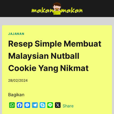
Skip
to
content
JAJANAN
Resep Simple Membuat
Malaysian Nutball
Cookie Yang Nikmat
By
28/02/2024
adminfoodfun
Bagikan
W
F
M
T
S
L
X
Share
h
a
e
e
k
i