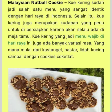
a
c
s
l
y
n
Malaysian Nutball Cookie
– Kue kering sudah
t
e
s
e
p
e
jadi salah satu menu yang sangat identik
s
b
e
g
e
dengan hari raya di Indonesia. Selain itu, kue
A
o
n
r
kering juga merupakan kudapan yang perlu
p
o
g
a
untuk di persiapkan karena akan selalu ada di
p
k
e
m
r
meja tamu. Kue kering yang jadi
menu wajib di
hari raya
ini juga ada banyak variasi rasa. Yang
mana mulai dari kastangel, nastar, lidah kucing
sampai dengan cookies coketlat.