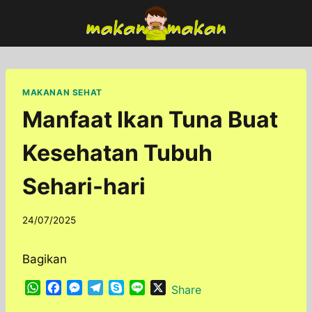
Skip
to
content
MAKANAN SEHAT
Manfaat Ikan Tuna Buat
Kesehatan Tubuh
Sehari-hari
By
24/07/2025
adminfoodfun
Bagikan
W
F
M
T
S
L
X
Share
h
a
e
e
k
i