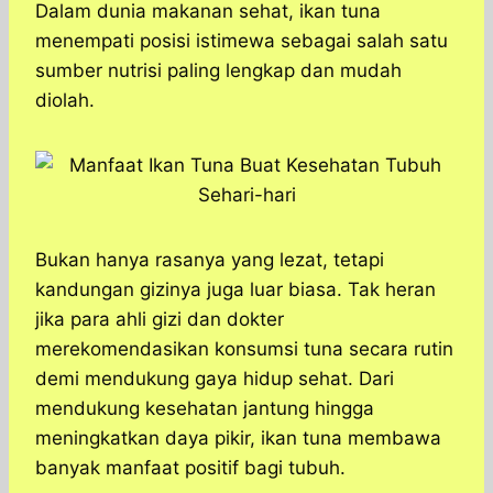
a
c
s
l
y
n
Dalam dunia makanan sehat, ikan tuna
t
e
s
e
p
e
menempati posisi istimewa sebagai salah satu
s
b
e
g
e
sumber nutrisi paling lengkap dan mudah
A
o
n
r
diolah.
p
o
g
a
p
k
e
m
r
Bukan hanya rasanya yang lezat, tetapi
kandungan gizinya juga luar biasa. Tak heran
jika para ahli gizi dan dokter
merekomendasikan konsumsi tuna secara rutin
demi mendukung gaya hidup sehat. Dari
mendukung kesehatan jantung hingga
meningkatkan daya pikir, ikan tuna membawa
banyak manfaat positif bagi tubuh.