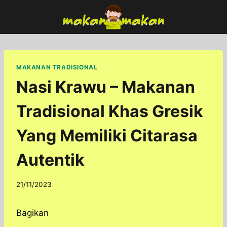
Skip
to
content
MAKANAN TRADISIONAL
Nasi Krawu – Makanan
Tradisional Khas Gresik
Yang Memiliki Citarasa
Autentik
By
21/11/2023
adminfoodfun
Bagikan