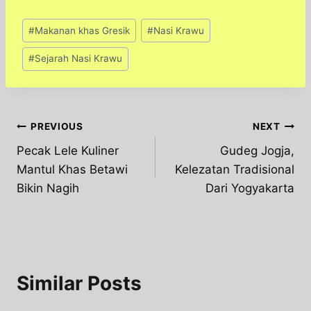
Post
#
Makanan khas Gresik
#
Nasi Krawu
Tags:
#
Sejarah Nasi Krawu
Post
PREVIOUS
NEXT
Pecak Lele Kuliner
Gudeg Jogja,
navigation
Mantul Khas Betawi
Kelezatan Tradisional
Bikin Nagih
Dari Yogyakarta
Similar Posts