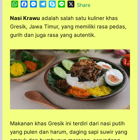
W
F
M
T
S
L
X
Share
h
a
e
e
k
i
a
c
s
l
y
n
Nasi Krawu
adalah salah satu kuliner khas
t
e
s
e
p
e
Gresik, Jawa Timur, yang memiliki rasa pedas,
s
b
e
g
e
gurih dan juga rasa yang autentik.
A
o
n
r
p
o
g
a
p
k
e
m
r
Makanan khas Gresik ini terdiri dari nasi putih
yang pulen dan harum, daging sapi suwir yang