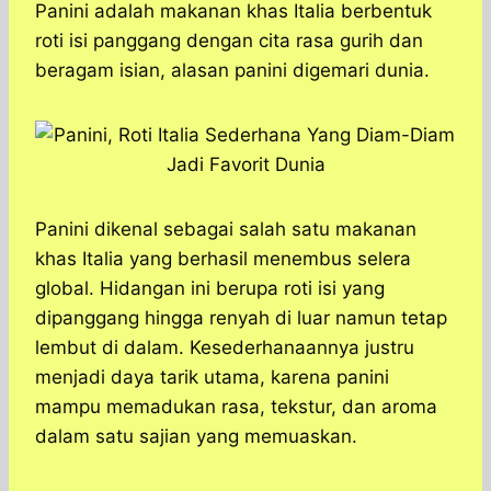
a
c
s
l
y
n
Panini adalah makanan khas Italia berbentuk
t
e
s
e
p
e
roti isi panggang dengan cita rasa gurih dan
s
b
e
g
e
beragam isian, alasan panini digemari dunia.
A
o
n
r
p
o
g
a
p
k
e
m
r
Panini dikenal sebagai salah satu makanan
khas Italia yang berhasil menembus selera
global. Hidangan ini berupa roti isi yang
dipanggang hingga renyah di luar namun tetap
lembut di dalam. Kesederhanaannya justru
menjadi daya tarik utama, karena panini
mampu memadukan rasa, tekstur, dan aroma
dalam satu sajian yang memuaskan.