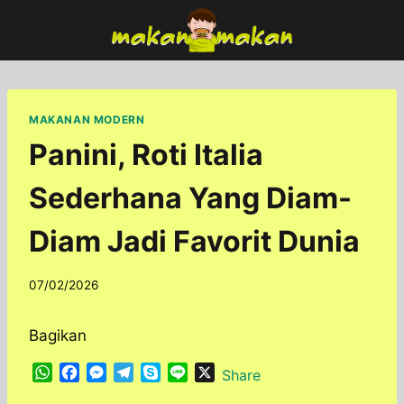
Skip
to
content
MAKANAN MODERN
Panini, Roti Italia
Sederhana Yang Diam-
Diam Jadi Favorit Dunia
By
07/02/2026
adminfoodfun
Bagikan
W
F
M
T
S
L
X
Share
h
a
e
e
k
i