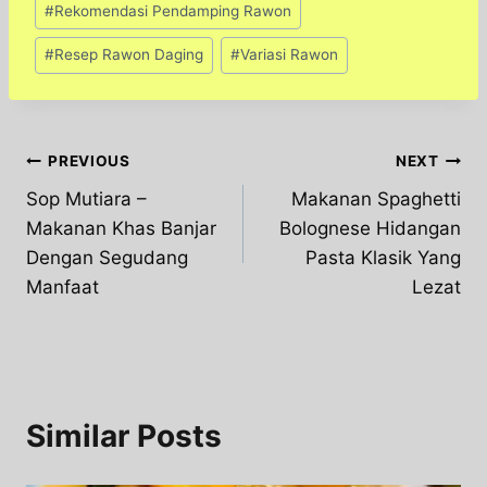
#
Rekomendasi Pendamping Rawon
#
Resep Rawon Daging
#
Variasi Rawon
Post
PREVIOUS
NEXT
Sop Mutiara –
Makanan Spaghetti
navigation
Makanan Khas Banjar
Bolognese Hidangan
Dengan Segudang
Pasta Klasik Yang
Manfaat
Lezat
Similar Posts