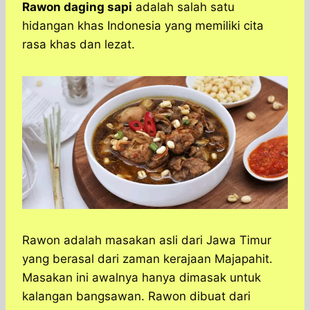
a
c
s
l
y
n
Rawon daging sapi
adalah salah satu
t
e
s
e
p
e
hidangan khas Indonesia yang memiliki cita
s
b
e
g
e
rasa khas dan lezat.
A
o
n
r
p
o
g
a
p
k
e
m
r
Rawon adalah masakan asli dari Jawa Timur
yang berasal dari zaman kerajaan Majapahit.
Masakan ini awalnya hanya dimasak untuk
kalangan bangsawan. Rawon dibuat dari