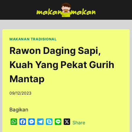
Skip
to
content
MAKANAN TRADISIONAL
Rawon Daging Sapi,
Kuah Yang Pekat Gurih
Mantap
By
09/12/2023
adminfoodfun
Bagikan
W
F
M
T
S
L
X
Share
h
a
e
e
k
i