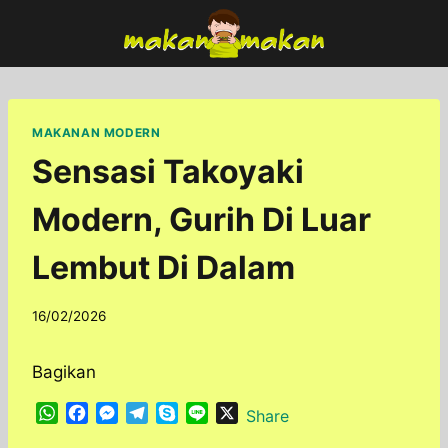
Skip
to
content
MAKANAN MODERN
Sensasi Takoyaki
Modern, Gurih Di Luar
Lembut Di Dalam
By
16/02/2026
adminfoodfun
Bagikan
W
F
M
T
S
L
X
Share
h
a
e
e
k
i