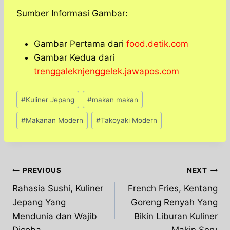
Sumber Informasi Gambar:
Gambar Pertama dari
food.detik.com
Gambar Kedua dari
trenggaleknjenggelek.jawapos.com
Post
#
Kuliner Jepang
#
makan makan
Tags:
#
Makanan Modern
#
Takoyaki Modern
Post
PREVIOUS
NEXT
Rahasia Sushi, Kuliner
French Fries, Kentang
navigation
Jepang Yang
Goreng Renyah Yang
Mendunia dan Wajib
Bikin Liburan Kuliner
Dicoba
Makin Seru