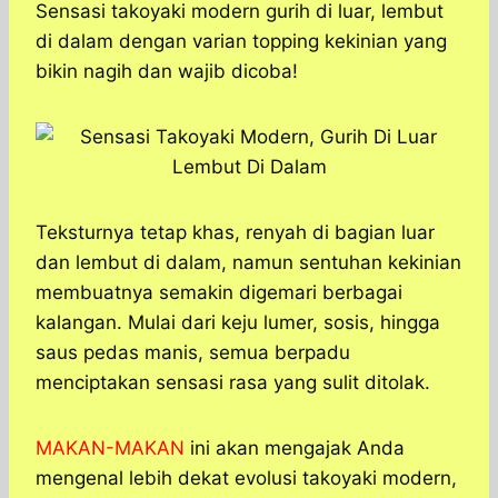
a
c
s
l
y
n
Sensasi takoyaki modern gurih di luar, lembut
t
e
s
e
p
e
di dalam dengan varian topping kekinian yang
s
b
e
g
e
bikin nagih dan wajib dicoba!
A
o
n
r
p
o
g
a
p
k
e
m
r
Teksturnya tetap khas, renyah di bagian luar
dan lembut di dalam, namun sentuhan kekinian
membuatnya semakin digemari berbagai
kalangan. Mulai dari keju lumer, sosis, hingga
saus pedas manis, semua berpadu
menciptakan sensasi rasa yang sulit ditolak.
MAKAN-MAKAN
ini akan mengajak Anda
mengenal lebih dekat evolusi takoyaki modern,